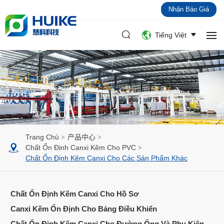
Nhận Báo Giá
Tiếng Việt
Trang Chủ
产品中心
Chất Ổn Định Canxi Kẽm Cho PVC
Chất Ổn Định Kẽm Canxi Cho Các Sản Phẩm Khác
Chất Ổn Định Kẽm Canxi Cho Hồ Sơ
Canxi Kẽm Ổn Định Cho Bảng Điều Khiển
Chất Ổn Định Kẽm Canxi Cho Đường Ống Và Phụ Kiện