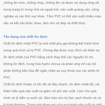
chống ăn mòn, chống cháy, chống ẩm và được sử dụng rộng rãi
trong trang trí trong nhà và ngoài trời, sản xuất quảng cáo, công
nghiệp và các lĩnh vực khác. Tấm PVC có thể sản xuất nhiều màu
sắc và kết cấu khác nhau, làm cho nó đẹp và thiết thực.
Tác dụng của chất ổn định:
Chất ổn định nhiệt PVC là một chất phụ gia không thể tránh khỏi
trong quá trình xử lý PVC. Chúng đạt được mục đích cải thiện sự
ổn định nhiệt của PVC bằng cách thay thế các nguyên tử clo
không ổn định, trung hòa hydro clorua và phản ứng với các bộ
phận không bão hòa để ngăn chặn sự suy thoái của các phân tử
PVC.
Chất ổn định Huike có tốc độ vẽ dây nhanh, ổn định nhiệt tốt, cải
thiện hiệu quả sản xuất và giảm chi phí sản xuất. Làm cho quá
trình xử lý diễn ra suôn sẻ, đảm bảo chu kỳ làm sạch khuôn và xử
lý bình thường. Trong giai đoạn sau của quá trình sản xuất và chế