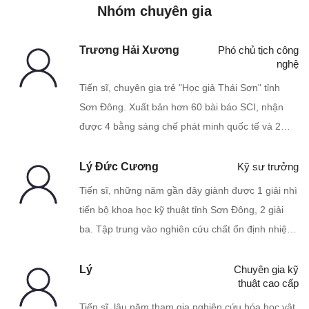
Nhóm chuyên gia
Trương Hải Xương
Phó chủ tịch công
nghệ
Tiến sĩ, chuyên gia trẻ "Học giả Thái Sơn" tỉnh
Sơn Đông. Xuất bản hơn 60 bài báo SCI, nhận
được 4 bằng sáng chế phát minh quốc tế và 2
bằng sáng chế phát minh của Trung Quốc. Đã
tham gia vào việc tổng hợp, nghiên cứu và phát
Lý Đức Cương
Kỹ sư trưởng
triển và ứng dụng các chất phụ trợ phân tử thuốc
Tiến sĩ, những năm gần đây giành được 1 giải nhì
nhuộm đa chức năng mới trong một thời gian dài.
tiến bộ khoa học kỹ thuật tỉnh Sơn Đông, 2 giải
ba. Tập trung vào nghiên cứu chất ổn định nhiệt
PVC trong một thời gian dài, có nhiều kết quả
nghiên cứu khoa học hàng đầu trong nước.
Lý
Chuyên gia kỹ
thuật cao cấp
Tiến sĩ, lâu năm tham gia nghiên cứu hóa học vật