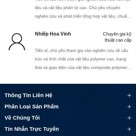
liệu và vật liệu phân tử cao. Chủ yếu chuyên
nghiên cứu và phát triển tổng hợp vật liệu, chuẩn
bị và ứng dụng vật liệu polymer chức năng. Cô có
thành tích chuyên môn cao trong lĩnh vực vật liệu
Nhiếp Hoa Vinh
Chuyên gia kỹ
thuật cao cấp
silicone, vật liệu polymer chức năng và hỗ trợ chế
biến polymer.
Tiến sĩ, chủ yếu tham gia vào nghiên cứu về cấu
trúc và tính chất của vật liệu polymer cao, trạng
thái và giao diện của vật liệu composite polymer
cao, chuẩn bị và ứng dụng vật liệu chức năng
polymer cao.
Thông Tin Liên Hệ
Phân Loại Sản Phẩm
Về Chúng Tôi
Tin Nhắn Trực Tuyến